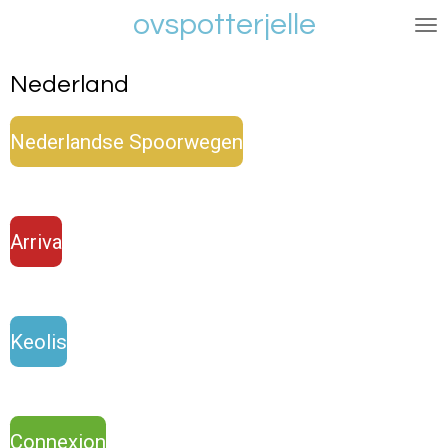
ovspotterjelle
Ga
direct
naar
Nederland
de
hoofdinhoud
Nederlandse Spoorwegen
Arriva
Keolis
Connexion