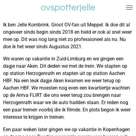
ovspotterjelle
Ga
direct
naar
Ik ben Jelle Kombrink. Groot OV-fan uit Meppel. Ik doe dit al
de
ongeveer sinds begin sinds 2018 en hield er ook al snel weer
hoofdinhoud
mee op. Dit was nog lang niet zo professioneel als nu. Nu
doe ik het weer sinds Augustus 2021.
We waren op vakantie in Zuid-Limburg en we gingen een
dagje naar Aken. Dit deden we met de trein. We stapten op
op stati
on Herzogenrath en stapten uit op station Aachen
HBF. Na een leuk dagje Aken kwamen we weer terug op
Aachen HBF. We moesten nog even een kwartiertje wachten
op de Arriva FLIRT die ons weer terug zou brengen naar
Herzogenrath waar we de auto hadden staan. Er reden nog
een paar treinen voorbij die ik filmde. En plots begon ik weer
interesse te krijgen in treinen.
Een paar weken later gingen we op vakantie in Kopenhagen