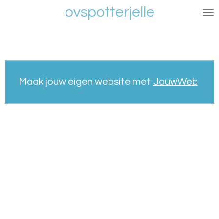
ovspotterjelle
Ga
direct
naar
de
hoofdinhoud
Maak jouw eigen website met
JouwWeb