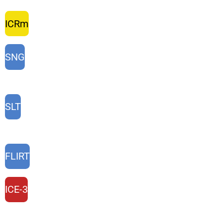
ICRm
SNG
SLT
FLIRT
ICE-3