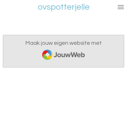
ovspotterjelle
Ga
direct
naar
de
hoofdinhoud
Maak jouw eigen website met
JouwWeb